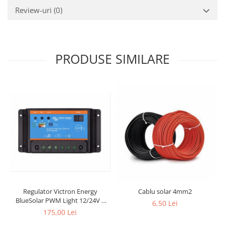
Review-uri
(0)
PRODUSE SIMILARE
Regulator Victron Energy
Cablu solar 4mm2
BlueSolar PWM Light 12/24V –
6,50 Lei
5A
175,00 Lei