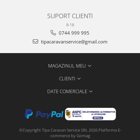
SUPORT CLIENTI
8-18
0744 999 995
tipacaravanservice@gmail.com
MAGAZINUL MEU
CLIENTI
DATE COMERCIALE
©Copyright Tipa Caravan Service SRL 2026
Platforma E-
commerce by Gomag