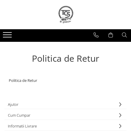
Antene Satelit, TV & Multimedia
Caroserie
Energie Verde
Antene Satelit
Accesorii Exterior
Panouri Fotovoltaice
Televizoare
Mover
Regulatoare
Suport TV
Invertoare
Politica de Retur
Baterii/Acumulatori
Politica de Retur
Ajutor
Cum Cumpar
Informatii Livrare