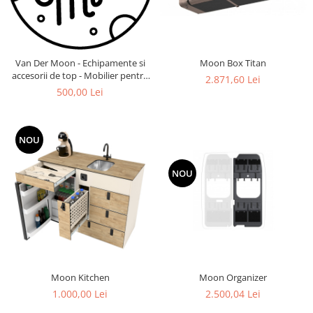
Van Der Moon - Echipamente si
Moon Box Titan
accesorii de top - Mobilier pentru
2.871,60 Lei
Conversii Campervan
500,00 Lei
NOU
NOU
Moon Kitchen
Moon Organizer
1.000,00 Lei
2.500,04 Lei