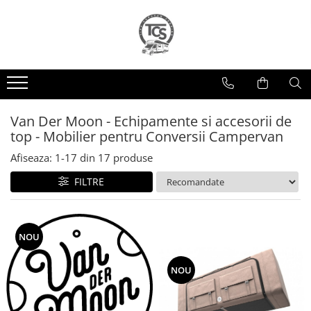
Antene Satelit, TV & Multimedia
Caroserie
Energie Verde
Antene Satelit
Accesorii Exterior
Panouri Fotovoltaice
Televizoare
Mover
Regulatoare
Suport TV
Invertoare
Van Der Moon - Echipamente si accesorii de
top - Mobilier pentru Conversii Campervan
Baterii/Acumulatori
Afiseaza:
1-
17
din
17
produse
FILTRE
NOU
NOU