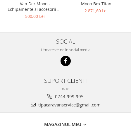
Moon Box Titan
Van Der Moon -
Echipamente si accesorii de
2.871,60 Lei
top - Mobilier pentru
500,00 Lei
Conversii Campervan
SOCIAL
Urmareste-ne in social media
SUPORT CLIENTI
8-18
0744 999 995
tipacaravanservice@gmail.com
MAGAZINUL MEU