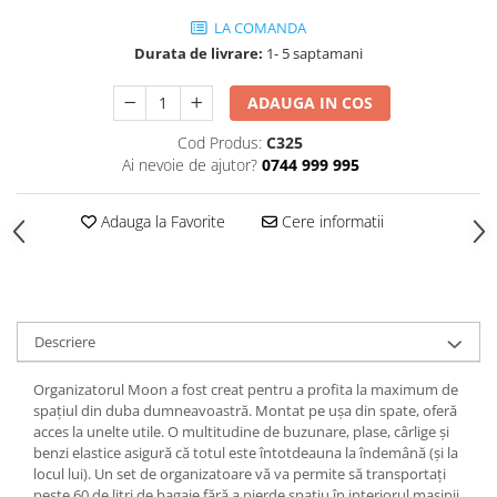
LA COMANDA
Durata de livrare:
1- 5 saptamani
ADAUGA IN COS
Cod Produs:
C325
Ai nevoie de ajutor?
0744 999 995
Adauga la Favorite
Cere informatii
Descriere
Organizatorul Moon a fost creat pentru a profita la maximum de
spațiul din duba dumneavoastră. Montat pe ușa din spate, oferă
acces la unelte utile. O multitudine de buzunare, plase, cârlige și
benzi elastice asigură că totul este întotdeauna la îndemână (și la
locul lui). Un set de organizatoare vă va permite să transportați
peste 60 de litri de bagaje fără a pierde spațiu în interiorul mașinii.