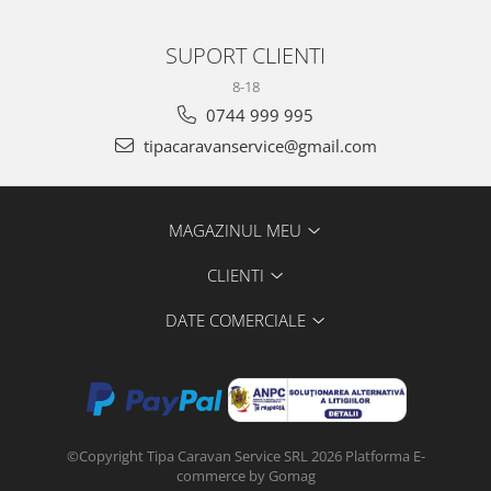
SUPORT CLIENTI
8-18
0744 999 995
tipacaravanservice@gmail.com
MAGAZINUL MEU
CLIENTI
DATE COMERCIALE
©Copyright Tipa Caravan Service SRL 2026
Platforma E-
commerce by Gomag