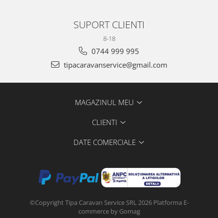
SUPORT CLIENTI
8-18
0744 999 995
tipacaravanservice@gmail.com
MAGAZINUL MEU
CLIENTI
DATE COMERCIALE
©Copyright Tipa Caravan Service SRL 2026
Platforma E-
commerce by Gomag