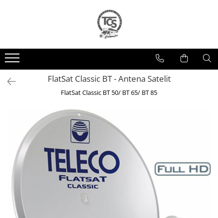
Antene Satelit, TV & Multimedia
Caroserie
Energie Verde
Antene Satelit
Accesorii Exterior
Panouri Fotovoltaice
Televizoare
Mover
Regulatoare
FlatSat Classic BT - Antena Satelit
Suport TV
Invertoare
FlatSat Classic BT 50/ BT 65/ BT 85
Baterii/Acumulatori