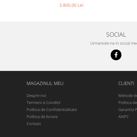
3.800,00 Lei
SOCIAL
Urmareste-ne in social me
MAGAZINUL MEU
CLIENTI
Despre noi
Metode de
Termeni si Conditii
Politica d
Politica de Confidentialitate
Garantia 
Politica de livrare
ANPC
Contact