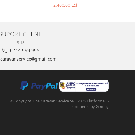
me)
2.400,00 Lei
SUPORT CLIENTI
8-18
0744 999 995
acaravanservice@gmail.com
©Copyright Tipa Caravan Service SRL 2026
Platforma E-
commerce by Gomag