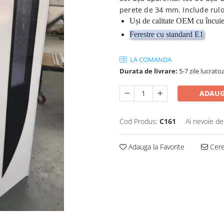
perete de 34 mm. Include rulo
Uși de calitate OEM cu încui
Ferestre cu standard E1
LA COMANDA
Durata de livrare:
5-7 zile lucrato
ADAUG
Cod Produs:
C161
Ai nevoie de
Adauga la Favorite
Cere 