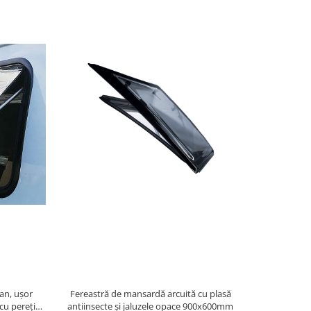
n, ușor
Fereastră de mansardă arcuită cu plasă
Copertină fu
cu pereți
antiinsecte și jaluzele opace 900x600mm
perete dub