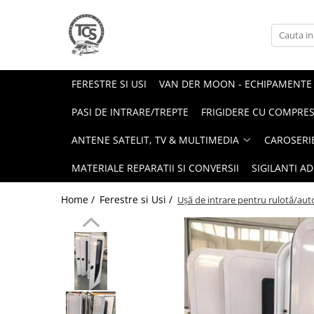
Antene Satelit, TV & Multimedia
Caroserie
Energie Verde
Antene Satelit
Accesorii Exterior
Panouri Fotovoltaice
FERESTRE SI USI
VAN DER MOON - ECHIPAMENTE S
Televizoare
Mover
Regulatoare
PASI DE INTRARE/TREPTE
FRIGIDERE CU COMPRE
Suport TV
Invertoare
ANTENE SATELIT, TV & MULTIMEDIA
CAROSERI
Baterii/Acumulatori
MATERIALE REPARATII SI CONVERSII
SIGILANTI AD
Home /
Ferestre si Usi /
Ușă de intrare pentru rulotă/au