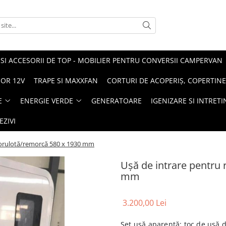
I ACCESORII DE TOP - MOBILIER PENTRU CONVERSII CAMPERVAN
SOR 12V
TRAPE SI MAXXFAN
CORTURI DE ACOPERIȘ, COPERTINE
E
ENERGIE VERDE
GENERATOARE
IGENIZARE SI INTRET
EZIVI
torulotă/remorcă 580 x 1930 mm
Ușă de intrare pentru 
mm
3.200,00 Lei
Set ușă aparentă: toc de ușă 