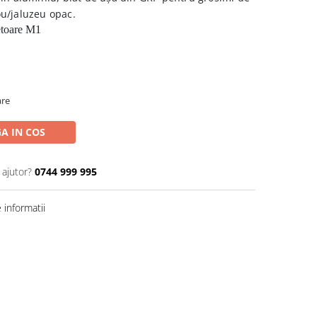
u/jaluzeu opac.
etoare M1
are
A IN COS
 ajutor?
0744 999 995
informatii