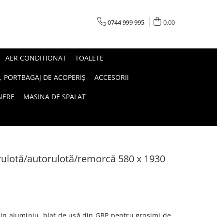
0744 999 995
0,00
AER CONDITIONAT
TOALETE
, PORTBAGAJ DE ACOPERIȘ
ACCESORII
INERE
MASINA DE SPALAT
rulotă/autorulotă/remorcă 580 x 1930
din aluminiu, blat de ușă din GRP pentru grosimi de