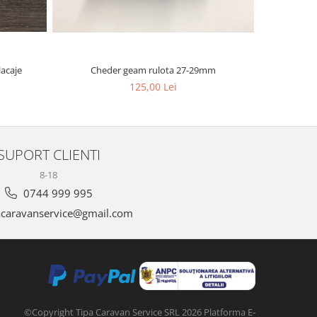
acaje
Cheder geam rulota 27-29mm
Plac
125,00 Lei
SUPORT CLIENTI
8-18
0744 999 995
acaravanservice@gmail.com
©Copyright Tipa Caravan Service SRL 2026
Platforma E-