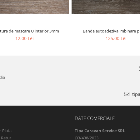
Banda autoadeziva imbinare pl
tura de mascare U interior 3mm
125,00 Lei
12,00 Lei
dia
tip
DATE COMERCIALE
 Plata
Tipa Caravan Service SRL
e Retur
J33/438/2023