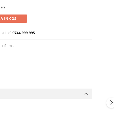
oare
A IN COS
 ajutor?
0744 999 995
informatii